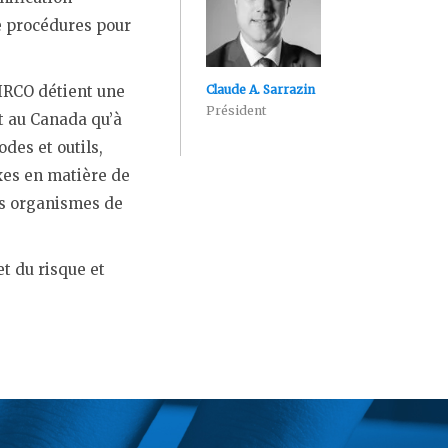
 procédures pour
SIRCO détient une
Claude A. Sarrazin
Président
t au Canada qu’à
des et outils,
xes en matière de
nts organismes de
et du risque et