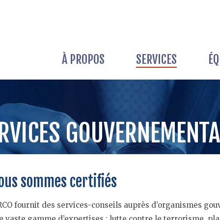
ACCUEIL
À PROPOS
SERVICES
ÉQ
À PROPOS >
ÉQUIPE
RVICES GOUVERNEMENT
SERVICES >
ous sommes certifiés
RCO fournit des services-conseils auprès d’organismes go
NOUVELLES
e vaste gamme d’expertises : lutte contre le terrorisme, pla