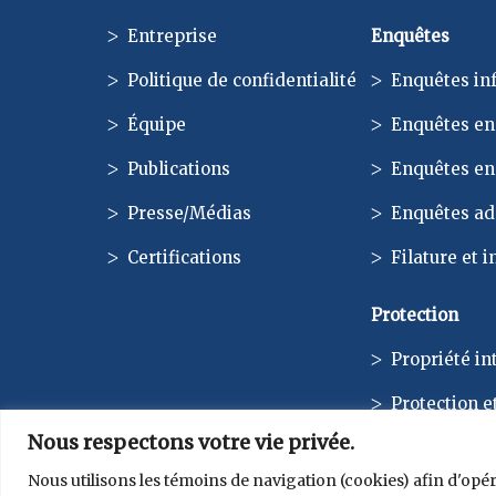
Entreprise
Enquêtes
Politique de confidentialité
Enquêtes in
Équipe
Enquêtes en 
Publications
Enquêtes en
Presse/Médias
Enquêtes ad
Certifications
Filature et i
Protection
Propriété in
Protection e
Nous respectons votre vie privée.
Nous utilisons les témoins de navigation (cookies) afin d'opér