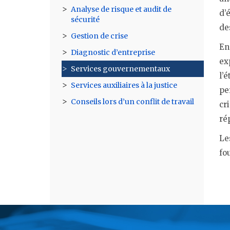
Analyse de risque et audit de
d’
sécurité
de
Gestion de crise
En
Diagnostic d’entreprise
ex
Services gouvernementaux
l’
Services auxiliaires à la justice
pe
Conseils lors d’un conflit de travail
cr
ré
Le
fo