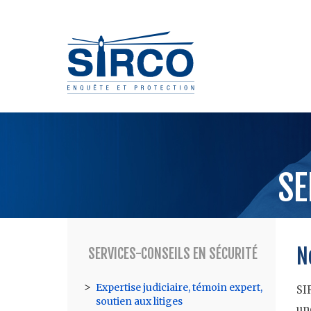
SE
N
SERVICES-CONSEILS EN SÉCURITÉ
Expertise judiciaire, témoin expert,
SI
soutien aux litiges
un