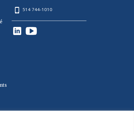
514 744-1010
té
nts