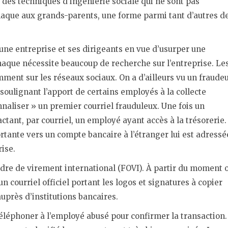
t des techniques d’ingénierie sociale qui ne sont pas
arnaque aux grands-parents, une forme parmi tant d’autres d
r une entreprise et ses dirigeants en vue d’usurper une
naque nécessite beaucoup de recherche sur l’entreprise. Le
ent sur les réseaux sociaux. On a d’ailleurs vu un fraude
soulignant l’apport de certains employés à la collecte
naliser » un premier courriel frauduleux. Une fois un
actant, par courriel, un employé ayant accès à la trésorerie.
nte vers un compte bancaire à l’étranger lui est adressé
rise.
rdre de virement international (FOVI). À partir du moment 
n courriel officiel portant les logos et signatures à copier
uprès d’institutions bancaires.
téléphoner à l’employé abusé pour confirmer la transaction.