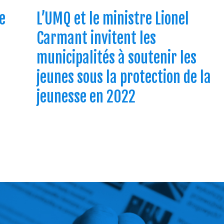
e
L’UMQ et le ministre Lionel
Carmant invitent les
municipalités à soutenir les
jeunes sous la protection de la
jeunesse en 2022