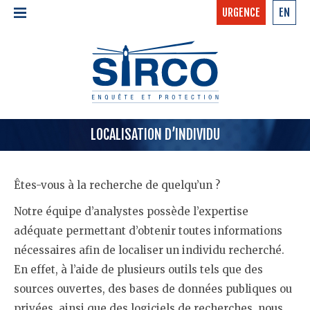
URGENCE
EN
24/7 - CONFIDENTIEL
ACCUEIL
APPELER MAINTENANT »
1 877 97 SIRCO
À PROPOS >
ÉQUIPE
SERVICES >
LOCALISATION D’INDIVIDU
NOUVELLES
Êtes-vous à la recherche de quelqu’un ?
CONTACT
Notre équipe d’analystes possède l’expertise
adéquate permettant d’obtenir toutes informations
nécessaires afin de localiser un individu recherché.
En effet, à l’aide de plusieurs outils tels que des
sources ouvertes, des bases de données publiques ou
privées, ainsi que des logiciels de recherches, nous